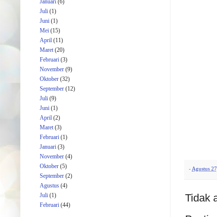
Januari
(6)
Juli
(1)
Juni
(1)
Mei
(15)
April
(11)
Maret
(20)
Februari
(3)
November
(9)
Oktober
(32)
September
(12)
Juli
(9)
Juni
(1)
April
(2)
Maret
(3)
Februari
(1)
Januari
(3)
November
(4)
Oktober
(5)
-
Agustus 27
September
(2)
Agustus
(4)
Tidak 
Juli
(1)
Februari
(44)