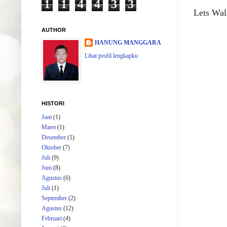
1
1
4
4
3
3
Lets Wal
AUTHOR
HANUNG MANGGARA
Lihat profil lengkapku
HISTORI
Juni
(1)
Maret
(1)
Desember
(1)
Oktober
(7)
Juli
(9)
Juni
(8)
Agustus
(6)
Juli
(1)
September
(2)
Agustus
(12)
Februari
(4)