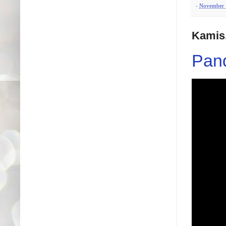
-
November 
Kamis
Pand