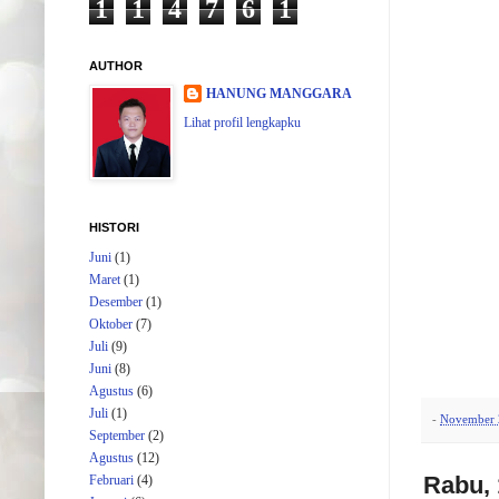
1
1
4
7
6
1
AUTHOR
HANUNG MANGGARA
Lihat profil lengkapku
HISTORI
Juni
(1)
Maret
(1)
Desember
(1)
Oktober
(7)
Juli
(9)
Juni
(8)
Agustus
(6)
Juli
(1)
-
November 
September
(2)
Agustus
(12)
Rabu,
Februari
(4)