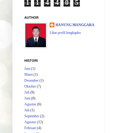
1
1
4
4
0
5
AUTHOR
HANUNG MANGGARA
Lihat profil lengkapku
HISTORI
Juni
(1)
Maret
(1)
Desember
(1)
Oktober
(7)
Juli
(9)
Juni
(8)
Agustus
(6)
Juli
(1)
September
(2)
Agustus
(12)
Februari
(4)