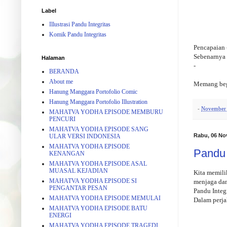
Label
Illustrasi Pandu Integritas
Komik Pandu Integritas
Pencapaian 
Sebenarnya 
Halaman
-
BERANDA
About me
Memang begi
Hanung Manggara Portofolio Comic
Hanung Manggara Portofolio Illustration
-
November 
MAHATVA YODHA EPISODE MEMBURU
PENCURI
MAHATVA YODHA EPISODE SANG
Rabu, 06 No
ULAR VERSI INDONESIA
MAHATVA YODHA EPISODE
Pandu 
KENANGAN
MAHATVA YODHA EPISODE ASAL
MUASAL KEJADIAN
Kita memili
MAHATVA YODHA EPISODE SI
menjaga dan
PENGANTAR PESAN
Pandu Integr
MAHATVA YODHA EPISODE MEMULAI
Dalam perja
MAHATVA YODHA EPISODE BATU
ENERGI
MAHATVA YODHA EPISODE TRAGEDI