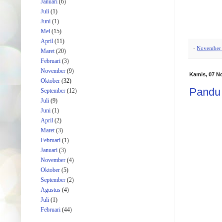
Januari
(6)
Juli
(1)
Juni
(1)
Mei
(15)
April
(11)
-
November 
Maret
(20)
Februari
(3)
November
(9)
Kamis, 07 N
Oktober
(32)
Pandu 
September
(12)
Juli
(9)
Juni
(1)
April
(2)
Maret
(3)
Februari
(1)
Januari
(3)
November
(4)
Oktober
(5)
September
(2)
Agustus
(4)
Juli
(1)
Februari
(44)