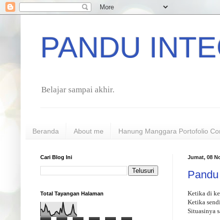
PANDU INTE
Belajar sampai akhir.
Beranda
About me
Hanung Manggara Portofolio Co
Cari Blog Ini
Jumat, 08 N
Pandu 
Ketika di k
Total Tayangan Halaman
Ketika send
Situasinya 