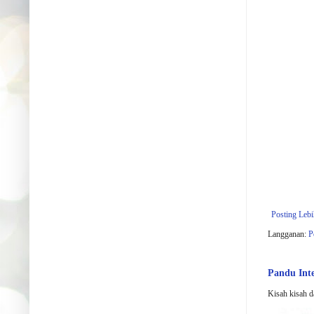
Posting Leb
Langganan:
P
Pandu In
Kisah kisah d