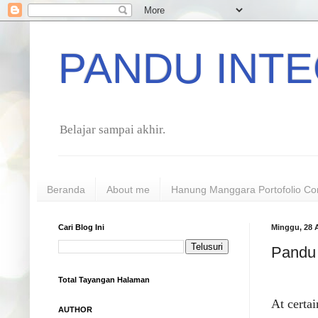
PANDU INTE
Belajar sampai akhir.
Beranda
About me
Hanung Manggara Portofolio Co
Cari Blog Ini
Minggu, 28 
Pandu 
Total Tayangan Halaman
At certa
AUTHOR