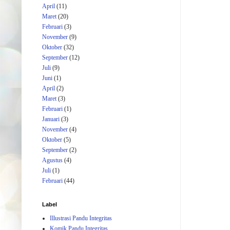
April
(11)
Maret
(20)
Februari
(3)
November
(9)
Oktober
(32)
September
(12)
Juli
(9)
Juni
(1)
April
(2)
Maret
(3)
Februari
(1)
Januari
(3)
November
(4)
Oktober
(5)
September
(2)
Agustus
(4)
Juli
(1)
Februari
(44)
Label
Illustrasi Pandu Integritas
Komik Pandu Integritas