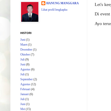
HANUNG MANGGARA
Let's ke
Lihat profil lengkapku
Di event
Ayo teru
HISTORI
Juni
(1)
Maret
(1)
Desember
(1)
Oktober
(7)
Juli
(9)
Juni
(8)
Agustus
(6)
Juli
(1)
September
(2)
Agustus
(12)
Februari
(4)
Januari
(6)
Juli
(1)
Juni
(1)
Mei
(15)