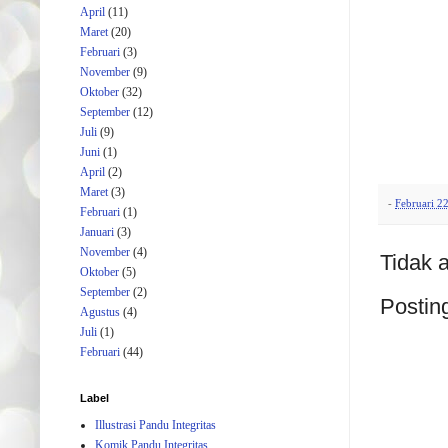
April
(11)
Maret
(20)
Februari
(3)
November
(9)
Oktober
(32)
September
(12)
Juli
(9)
Juni
(1)
April
(2)
Maret
(3)
-
Februari 2
Februari
(1)
Januari
(3)
November
(4)
Tidak 
Oktober
(5)
September
(2)
Postin
Agustus
(4)
Juli
(1)
Februari
(44)
Label
Illustrasi Pandu Integritas
Komik Pandu Integritas