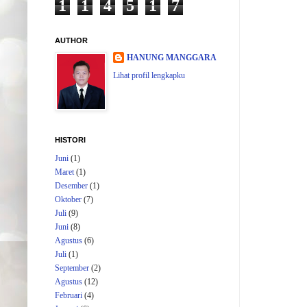
1
1
4
5
1
7
AUTHOR
HANUNG MANGGARA
Lihat profil lengkapku
HISTORI
Juni
(1)
Maret
(1)
Desember
(1)
Oktober
(7)
Juli
(9)
Juni
(8)
Agustus
(6)
Juli
(1)
September
(2)
Agustus
(12)
Februari
(4)