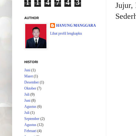
1
1
4
7
4
3
Jujur,
Seder
AUTHOR
HANUNG MANGGARA
Lihat profil lengkapku
HISTORI
Juni
(1)
Maret
(1)
Desember
(1)
Oktober
(7)
Juli
(9)
Juni
(8)
Agustus
(6)
Juli
(1)
September
(2)
Agustus
(12)
Februari
(4)